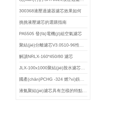
300368液壓過濾器濾芯效果如何
挑挑液壓濾芯的選購指南
PA5505 發(fā)電機(jī)組空氣濾芯
聚結(jié)分離濾芯V3.0510-96性能本質(zhì)
解讀NRLX-160*450/80 濾芯
JLX-100x1000聚結(jié)脫水濾芯的作用是什么
國產(chǎn)PCHG -324 燃?xì)鉃V芯怎么樣
液氨聚結(jié)濾芯具有怎樣的特點(diǎn)呢？