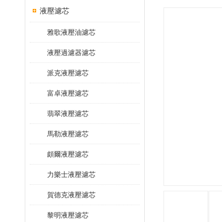
液壓濾芯
雅歌液壓油濾芯
液壓過濾器濾芯
派克液壓濾芯
富卓液壓濾芯
翡翠液壓濾芯
馬勒液壓濾芯
頗爾液壓濾芯
力樂士液壓濾芯
賀德克液壓濾芯
黎明液壓濾芯