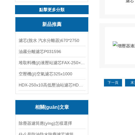
點擊更多分類
新品推薦
濾芯(脫水 汽水分離器)670*2750
油霧分離濾芯P031596
堆取料機(jī)液壓站濾芯FAX-250×10
空壓機(jī)空氣濾芯325x1000
下一頁
末
HDX-250x10高低壓油站濾芯HDX-100*10
相關(guān)文章
除塵器濾筒應(yīng)怎樣選擇
什么是防油防水除塵濾芯濾筒