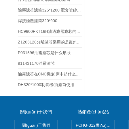
除塵濾芯濾筒325*1200 配套噴砂機(jī)拋丸機(jī)
焊接煙塵濾筒320*900
HC9600FKT16H油過濾器濾芯的更換周期表白
Z1203126分離濾芯采用的是復(fù)合結(jié)構(gòu)
P031596油霧濾芯是什么形狀
911431170油霧濾芯
油霧濾芯在CNC機(jī)床中起什么作用
DH320*1000制氧機(jī)濾筒使用的材質(zhì)
關(guān)于我們
熱銷產(chǎn)品
關(guān)于我們
PCHG-312燃?xì)鉃V芯