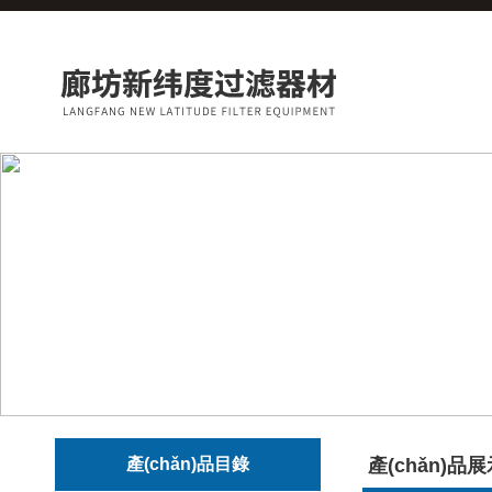
產(chǎn)品目錄
產(chǎn)品