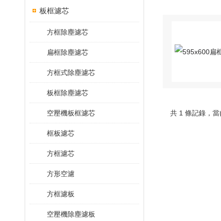
板框濾芯
方框除塵濾芯
扁框除塵濾芯
方框式除塵濾芯
板框除塵濾芯
空壓機板框濾芯
共 1 條記錄，當
框板濾芯
方框濾芯
方形空濾
方框濾板
空壓機除塵濾板