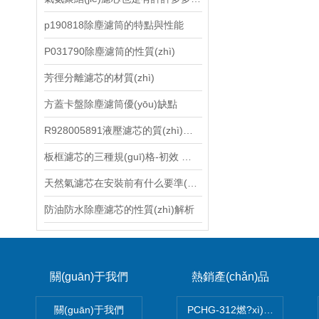
p190818除塵濾筒的特點與性能
P031790除塵濾筒的性質(zhì)
芳徑分離濾芯的材質(zhì)
方蓋卡盤除塵濾筒優(yōu)缺點
R928005891液壓濾芯的質(zhì)量分析
板框濾芯的三種規(guī)格-初效 中效 高效
天然氣濾芯在安裝前有什么要準(zhǔn)備的呢？
防油防水除塵濾芯的性質(zhì)解析
關(guān)于我們
熱銷產(chǎn)品
關(guān)于我們
PCHG-312燃?xì)鉃V芯