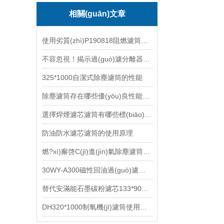
相關(guān)文章
使用劣質(zhì)P190818阻燃濾筒有什么危害
不容忽視！揭示過(guò)濾分離器濾芯維護(hù)的正確姿勢(shì)
325*1000自潔式除塵濾筒的性能
除塵濾筒存在哪些優(yōu)良性能呢？
選擇焊煙濾芯濾筒有哪些標(biāo)準(zhǔn)？
防油防水濾芯濾筒的使用原理
燃?xì)廨啓C(jī)進(jìn)氣除塵濾筒的本質(zhì)-保護(hù)外燃機(jī)
30WY-A300磁性回油過(guò)濾器濾芯特點(diǎn)
替代安滿能石墨碳粉濾芯133*900怎么樣
DH320*1000制氧機(jī)濾筒使用的材質(zhì)