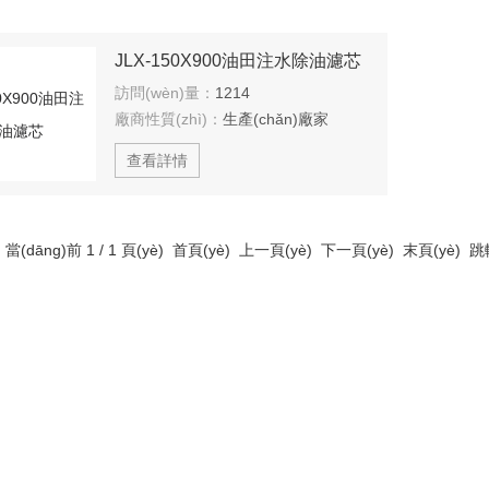
JLX-150X900油田注水除油濾芯
訪問(wèn)量：
1214
廠商性質(zhì)：
生產(chǎn)廠家
查看詳情
，當(dāng)前 1 / 1 頁(yè) 首頁(yè) 上一頁(yè) 下一頁(yè) 末頁(yè) 