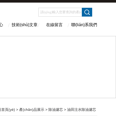
心
技術(shù)文章
在線留言
聯(lián)系我們
站首頁(yè)
>
產(chǎn)品展示
>
除油濾芯
>
油田注水除油濾芯