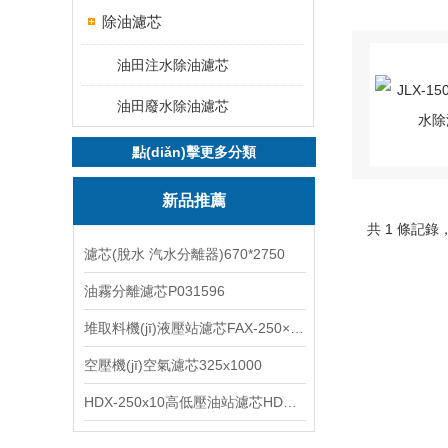
除油濾芯
油田注水除油濾芯
油田廢水除油濾芯
點(diǎn)擊更多分類
新品推薦
共 1 條記錄
濾芯(脫水 汽水分離器)670*2750
油霧分離濾芯P031596
堆取料機(jī)液壓站濾芯FAX-250×10
空壓機(jī)空氣濾芯325x1000
HDX-250x10高低壓油站濾芯HDX-100*10