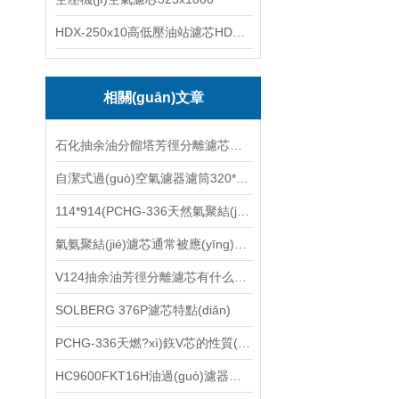
HDX-250x10高低壓油站濾芯HDX-100*10
相關(guān)文章
石化抽余油分餾塔芳徑分離濾芯特點(diǎn)
自潔式過(guò)空氣濾器濾筒320*1000標(biāo)準(zhǔn)0.5微米
114*914(PCHG-336天然氣聚結(jié)濾芯的特點(diǎn)
氣氨聚結(jié)濾芯通常被應(yīng)用在以下幾個(gè)方面
V124抽余油芳徑分離濾芯有什么作用
SOLBERG 376P濾芯特點(diǎn)
PCHG-336天燃?xì)鉃V芯的性質(zhì)
HC9600FKT16H油過(guò)濾器濾芯的更換周期表白