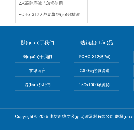
2米高除塵濾芯怎樣使用
PCHG-312天然氣聚結(jié)分離濾芯 實(shí)地分析
關(guān)于我們
熱銷產(chǎn)品
關(guān)于我們
PCHG-312燃?xì)鉃V芯
在線留言
G6.0天然氣管道濾芯
聯(lián)系我們
150x1000液氨除油濾芯
Copyright © 2026 廊坊新緯度過(guò)濾器材有限公司 版權(quá