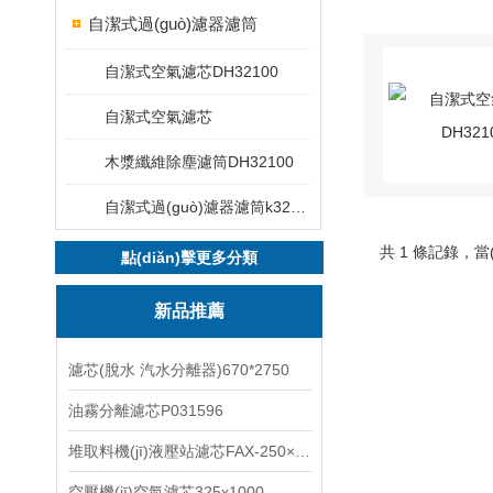
自潔式過(guò)濾器濾筒
自潔式空氣濾芯DH32100
自潔式空氣濾芯
木漿纖維除塵濾筒DH32100
自潔式過(guò)濾器濾筒k32100
共 1 條記錄，當(
點(diǎn)擊更多分類
新品推薦
濾芯(脫水 汽水分離器)670*2750
油霧分離濾芯P031596
堆取料機(jī)液壓站濾芯FAX-250×10
空壓機(jī)空氣濾芯325x1000