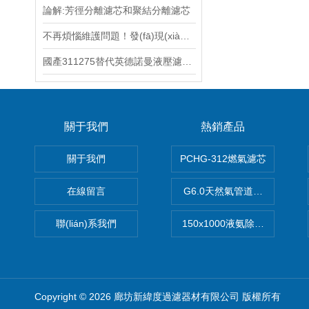
論解:芳徑分離濾芯和聚結分離濾芯
不再煩惱維護問題！發(fā)現(xiàn)自潔式過濾器濾筒的廣泛應用
國產311275替代英德諾曼液壓濾芯怎么樣
關于我們
熱銷產品
關于我們
PCHG-312燃氣濾芯
在線留言
G6.0天然氣管道濾芯
聯(lián)系我們
150x1000液氨除油濾芯
Copyright © 2026 廊坊新緯度過濾器材有限公司 版權所有