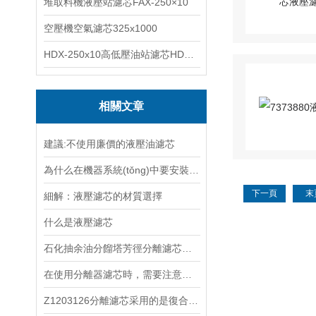
堆取料機液壓站濾芯FAX-250×10
空壓機空氣濾芯325x1000
HDX-250x10高低壓油站濾芯HDX-100*10
相關文章
建議:不使用廉價的液壓油濾芯
為什么在機器系統(tǒng)中要安裝液壓油濾芯
下一頁
末
細解：液壓濾芯的材質選擇
什么是液壓濾芯
石化抽余油分餾塔芳徑分離濾芯特點
在使用分離器濾芯時，需要注意以下幾個方面的事項
Z1203126分離濾芯采用的是復合結構