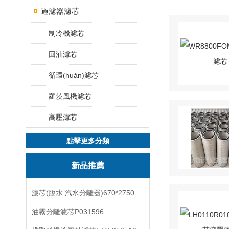
過濾器濾芯
制冷機濾芯
回油濾芯
循環(huán)濾芯
羅茨風機濾芯
高壓濾芯
點擊更多分類
新品推薦
濾芯(脫水 汽水分離器)670*2750
油霧分離濾芯P031596