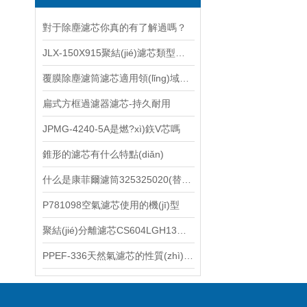
對于除塵濾芯你真的有了解過嗎？
JLX-150X915聚結(jié)濾芯類型有何區(qū)別？
覆膜除塵濾筒濾芯適用領(lǐng)域的材質(zhì)分析
扁式方框過濾器濾芯-持久耐用
JPMG-4240-5A是燃?xì)鉃V芯嗎
錐形的濾芯有什么特點(diǎn)
什么是康菲爾濾筒325325020(替代)
P781098空氣濾芯使用的機(jī)型
聚結(jié)分離濾芯CS604LGH13整體分析
PPEF-336天然氣濾芯的性質(zhì)分析