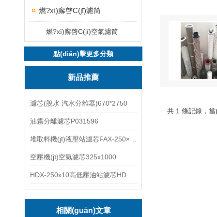
燃?xì)廨啓C(jī)濾筒
燃?xì)廨啓C(jī)空氣濾筒
點(diǎn)擊更多分類
新品推薦
濾芯(脫水 汽水分離器)670*2750
共 1 條記錄
油霧分離濾芯P031596
堆取料機(jī)液壓站濾芯FAX-250×10
空壓機(jī)空氣濾芯325x1000
HDX-250x10高低壓油站濾芯HDX-100*10
相關(guān)文章