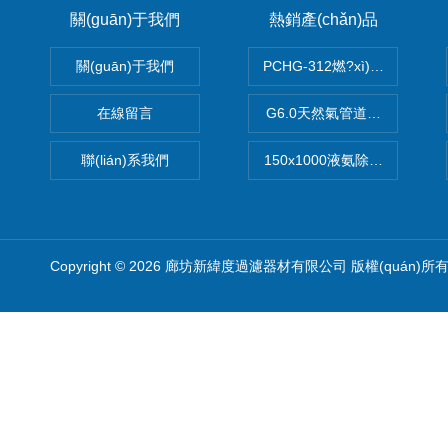
關(guān)于我們
熱銷產(chǎn)品
關(guān)于我們
PCHG-312燃?xì)鉃V芯
在線留言
G6.0天然氣管道濾芯
聯(lián)系我們
150x1000液氨除油濾芯
Copyright © 2026 廊坊新緯度過濾器材有限公司 版權(quán)所