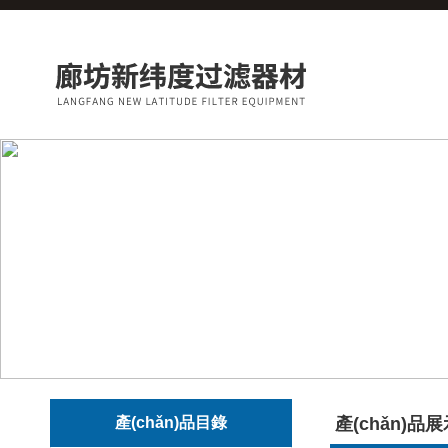
產(chǎn)品目錄
產(chǎn)品