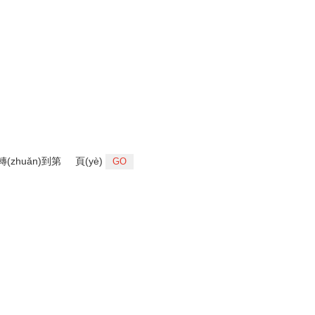
跳轉(zhuǎn)到第
頁(yè)