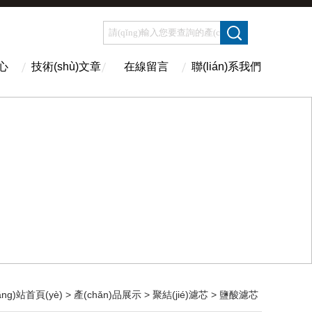
心
技術(shù)文章
在線留言
聯(lián)系我們
ǎng)站首頁(yè)
>
產(chǎn)品展示
>
聚結(jié)濾芯
>
鹽酸濾芯