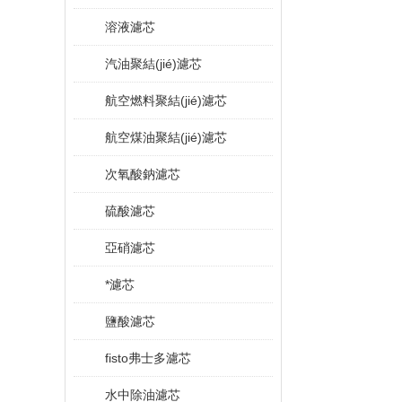
溶液濾芯
汽油聚結(jié)濾芯
航空燃料聚結(jié)濾芯
航空煤油聚結(jié)濾芯
次氧酸鈉濾芯
硫酸濾芯
亞硝濾芯
*濾芯
鹽酸濾芯
fisto弗士多濾芯
水中除油濾芯