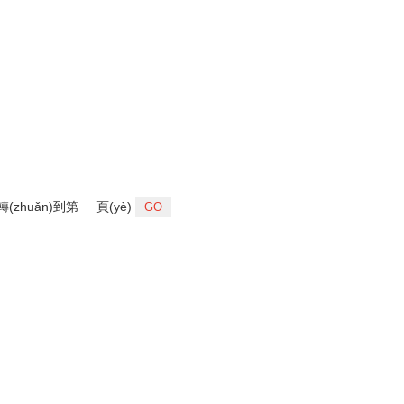
跳轉(zhuǎn)到第
頁(yè)