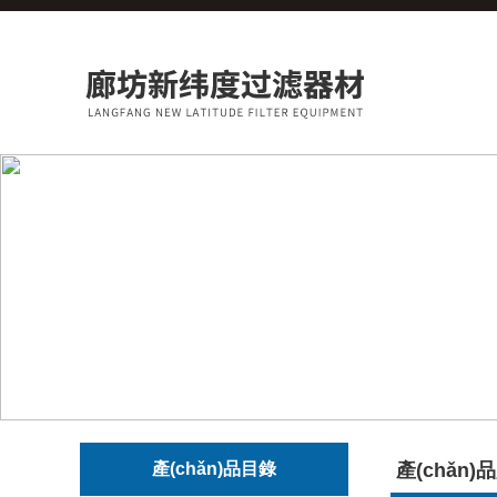
產(chǎn)品目錄
產(chǎn)