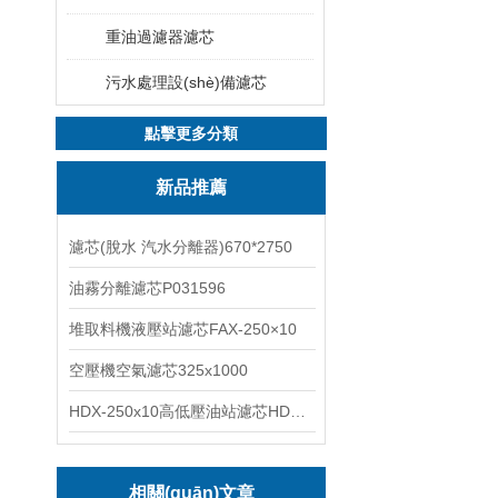
重油過濾器濾芯
污水處理設(shè)備濾芯
點擊更多分類
新品推薦
濾芯(脫水 汽水分離器)670*2750
油霧分離濾芯P031596
堆取料機液壓站濾芯FAX-250×10
空壓機空氣濾芯325x1000
HDX-250x10高低壓油站濾芯HDX-100*10
相關(guān)文章