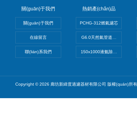
關(guān)于我們
熱銷產(chǎn)品
關(guān)于我們
PCHG-312燃氣濾芯
在線留言
G6.0天然氣管道濾芯
聯(lián)系我們
150x1000液氨除油濾芯
Copyright © 2026 廊坊新緯度過濾器材有限公司 版權(quán)所